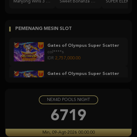
Mahjong Wins 3 – Black Scatter
Sweet Bonanza 2500
PEMENANG MESIN SLOT
Gates of Olympus Super Scatter
col****s
IDR
2,757,000.00
Gates of Olympus Super Scatter
col****s
IDR
1,990,500.00
NEX4D POOLS NIGHT
Gates of Olympus Super Scatter
col****s
6719
IDR
1,860,000.00
Gates of Olympus Super Scatter
Min, 09-Agt-2026 00.00.00
ryo****1