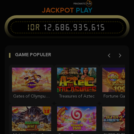
JACKPOT
PLAY
IDR
12,686,935,637
GAME POPULER
Gates of Olympus POP
Treasures of Aztec