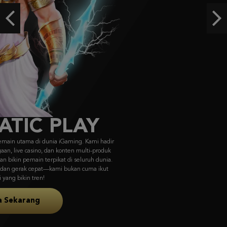
nana****3
IDR
931,940.00
Previous
Ne
Gates of Olympus Super Scatter
col****s
IDR
802,500.00
FAT PANDA
Fat Panda adalah slot brand dari Pragmatic Play yang bold dan penuh impact!
Dirancang buat nyita perhatian dan kasih gameplay seru yang nggak
ketebak. Dengan energi yang meledak-ledak, visual yang kece, dan potensi
menang besar—Fat Panda bukan cuma hiburan, tapi pembawa hoki sejati!
Coba Sekarang