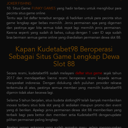
10. Situs Game
FUNKY GAMES
yang hadir terbaru untuk menghibur para
pecinta situs game online.
Tentu saja list daftar tersebut sengaja di hadirkan untuk para pecinta situs
game lengkap agar bebas memilih. Jenis permainan apa yang digemari
dan pastinya agar kita semua tidak repot lagi memilih jenis permainan.
Karena seperti yang sudah di bahas, cukup dengan 1 user ID saja sudah
bisa bermain semua game online yang disediakan permainan dewa slot 88.
Kapan Kudetabet98 Beroperasi
Sebagai Situs Game Lengkap Dewa
Slot 88
Secara resmi, kudetabet98 sudah melayani
daftar situs game
sejak tahun
2017 dan mendapatkan lisensi resmi beroperasi resmi kepada semua
masyarakat indonesia. Dengan didukung oleh puluhan provider raksasa
terkemuka di atas, pastinya semua member yang memilih kudetabet98
dijamin tidak akan kecewa lagi.
Selama 5 tahun berjalan, situs kudeta slotking99 telah banyak memberikan
inovasi terbaru situs bola slot yang di sediakan maupun promo dan event
yang di berikan. Apalagi jenis permainan dewa slot 88 memberikan yang
terbaik bagi para bettor dan member setia Kudetabet98 denganupdate
pilihan permainan paling lengkap.
Apalagi jaman sekarang yang sudah semakin maju, selain menggunakan
transaksi via metode bank bisa juga menggunakan E wallet . Bersama