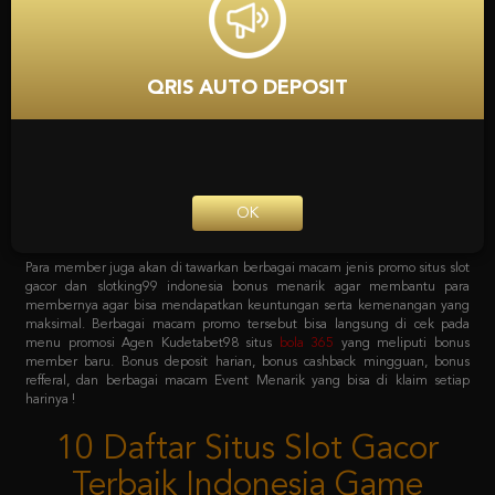
Mempercayai Kudetabet98
Slotking99 Zona Slot Terbaik
QRIS AUTO DEPOSIT
Sebagai agen online terpercaya pastinya semua pecinta taruhan harus
bergabung dengan situs yang tepat. Dengan sistem transaksi deposit dan
withdraw yang super cepat yaitu hanya memakan waktu maksimal 5 menit
saja. Semua transaksi akan diproses oleh sistem
slotking99
bersama
kudetabet98. Pastinya bersama agen Kudetabet Slot juga semua member
akan dipandu langsung oleh costumer service yang aktif 24 jam serta ramah
OK
dan berpengalaman.
Para member juga akan di tawarkan berbagai macam jenis promo situs slot
gacor dan slotking99 indonesia bonus menarik agar membantu para
membernya agar bisa mendapatkan keuntungan serta kemenangan yang
maksimal. Berbagai macam promo tersebut bisa langsung di cek pada
menu promosi Agen Kudetabet98 situs
bola 365
yang meliputi bonus
member baru. Bonus deposit harian, bonus cashback mingguan, bonus
refferal, dan berbagai macam Event Menarik yang bisa di klaim setiap
harinya !
10 Daftar Situs Slot Gacor
Terbaik Indonesia Game