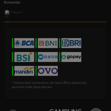
Telegram
* Selama bank maintenance dan bank offline deposit dan
penarikan tidak dapat diproses