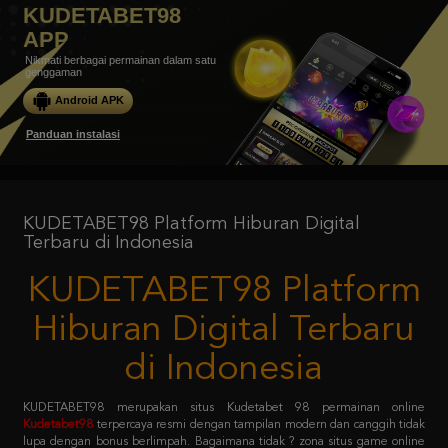
APP
Nikmati berbagai permainan dalam satu
genggaman
Android APK
Panduan instalasi
KUDETABET98 Platform Hiburan Digital
Terbaru di Indonesia
KUDETABET98 Platform
Hiburan Digital Terbaru
di Indonesia
KUDETABET98 merupakan situs Kudetabet 98 permainan online
Kudetabet98
terpercaya resmi dengan tampilan modern dan canggih tidak
lupa dengan bonus berlimpah. Bagaimana tidak ? zona situs game online
sudah berkembang semakin lengkap, modern dan banyak jenis. Tentu saja