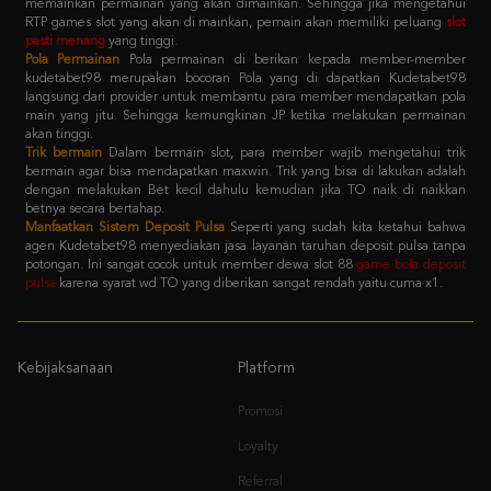
RTP games slot yang akan di mainkan, pemain akan memiliki peluang
slot
pasti menang
yang tinggi.
Pola Permainan
Pola permainan di berikan kepada member-member
kudetabet98 merupakan bocoran Pola yang di dapatkan Kudetabet98
langsung dari provider untuk membantu para member mendapatkan pola
main yang jitu. Sehingga kemungkinan JP ketika melakukan permainan
akan tinggi.
Trik bermain
Dalam bermain slot, para member wajib mengetahui trik
bermain agar bisa mendapatkan maxwin. Trik yang bisa di lakukan adalah
dengan melakukan Bet kecil dahulu kemudian jika TO naik di naikkan
betnya secara bertahap.
Manfaatkan Sistem Deposit Pulsa
Seperti yang sudah kita ketahui bahwa
agen Kudetabet98 menyediakan jasa layanan taruhan deposit pulsa tanpa
potongan. Ini sangat cocok untuk member dewa slot 88
game bola deposit
pulsa
karena syarat wd TO yang diberikan sangat rendah yaitu cuma x1.
Kebijaksanaan
Platform
Promosi
Loyalty
Referral