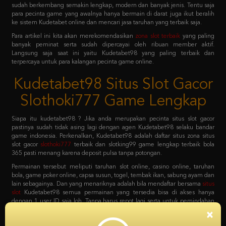
para pecinta game yang awalnya hanya bermain di darat juga ikut beralih
ke sistem Kudetabet online dan mencari jasa taruhan yang terbaik saja.
Para artikel ini kita akan merekomendasikan
zona slot terbaik
yang paling
banyak peminat serta sudah dipercayai oleh ribuan member aktif.
Langsung saja saat ini yaitu Kudetabet98 yang paling terbaik dan
terpercaya untuk para kalangan pecinta game online.
Kudetabet98 Situs Slot Gacor
Slothoki777 Game Lengkap
Siapa itu kudetabet98 ? Jika anda merupakan pecinta situs slot gacor
pastinya sudah tidak asing lagi dengan agen Kudetabet98 selaku bandar
game indonesia. Perkenalkan, Kudetabet98 adalah daftar situs zona situs
slot gacor
slothoki777
terbaik dan slotking99 game lengkap terbaik bola
365 pasti menang karena deposit pulsa tanpa potongan.
Permainan tersebut meliputi taruhan slot online, casino online, taruhan
bola, game poker online, capsa susun, togel, tembak ikan, sabung ayam dan
lain sebagainya. Dan yang menariknya adalah bila mendaftar bersama
situs
slot
Kudetabet98 semua permainan yang tersedia bisa di akses hanya
dengan 1 user ID saja loh. Tanpa harus repot lagi serta untuk pemindahan
saldo dari kudetabet game yang berlaku semuanya otomatis dipindahkan.
×
Kenapa Kita Harus