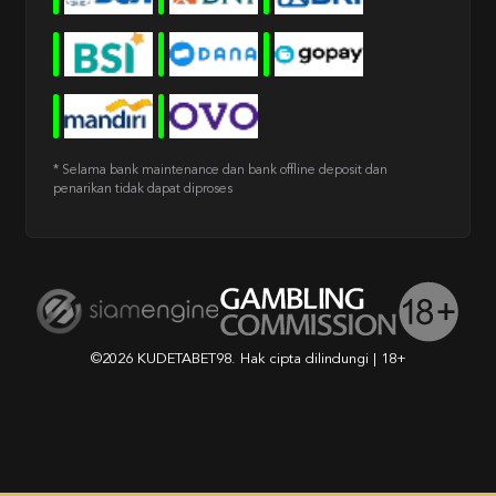
* Selama bank maintenance dan bank offline deposit dan
penarikan tidak dapat diproses
©2026 KUDETABET98. Hak cipta dilindungi | 18+