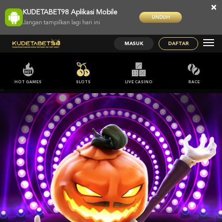
×
KUDETABET98 Aplikasi Mobile
UNDUH
Jangan tampilkan lagi hari ini
MASUK
DAFTAR
HOT GAMES
SLOTS
LIVE CASINO
RACE
;;