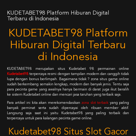
KUDETABET98 Platform Hiburan Digital
Terbaru di Indonesia
KUDETABET98 Platform
Hiburan Digital Terbaru
di Indonesia
KUDETABET98 merupakan situs Kudetabet 98 permainan online
Kudetabet98
terpercaya resmi dengan tampilan modern dan canggih tidak
lupa dengan bonus berlimpah. Bagaimana tidak ? zona situs game online
sudah berkembang semakin lengkap, modern dan banyak jenis. Tentu saja
para pecinta game yang awalnya hanya bermain di darat juga ikut beralih
ke sistem Kudetabet online dan mencari jasa taruhan yang terbaik saja.
Para artikel ini kita akan merekomendasikan
zona slot terbaik
yang paling
banyak peminat serta sudah dipercayai oleh ribuan member aktif.
Langsung saja saat ini yaitu Kudetabet98 yang paling terbaik dan
terpercaya untuk para kalangan pecinta game online.
Kudetabet98 Situs Slot Gacor