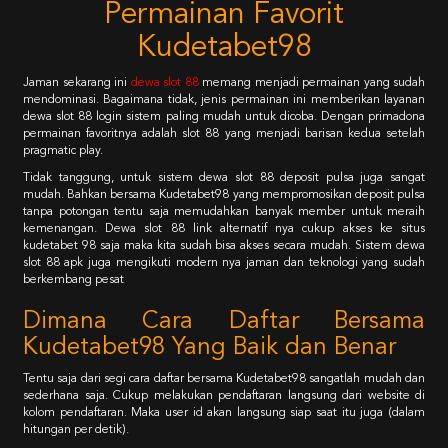
Permainan Favorit
Kudetabet98
Jaman sekarang ini
dewa slot 88
memang menjadi permainan yang sudah
mendominasi. Bagaimana tidak, jenis permainan ini memberikan layanan
dewa slot 88 login sistem paling mudah untuk dicoba. Dengan primadona
permainan favoritnya adalah slot 88 yang menjadi barisan kedua setelah
pragmatic play.
Tidak tanggung, untuk sistem dewa slot 88 deposit pulsa juga sangat
mudah. Bahkan bersama Kudetabet98 yang mempromosikan deposit pulsa
tanpa potongan tentu saja memudahkan banyak member untuk meraih
kemenangan. Dewa slot 88 link alternatif nya cukup akses ke situs
kudetabet 98 saja maka kita sudah bisa akses secara mudah. Sistem dewa
slot 88 apk juga mengikuti modern nya jaman dan teknologi yang sudah
berkembang pesat
Dimana Cara Daftar Bersama
Kudetabet98 Yang Baik dan Benar
Tentu saja dari segi cara daftar bersama Kudetabet98 sangatlah mudah dan
sederhana saja. Cukup melakukan pendaftaran langsung dari website di
kolom pendaftaran. Maka user id akan langsung siap saat itu juga (dalam
hitungan per detik).