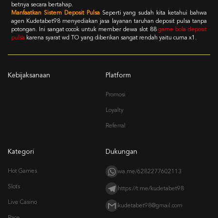
betnya secara bertahap.
Manfaatkan Sistem Deposit Pulsa
Seperti yang sudah kita ketahui bahwa
agen Kudetabet98 menyediakan jasa layanan taruhan deposit pulsa tanpa
potongan. Ini sangat cocok untuk member dewa slot 88
game bola deposit
pulsa
karena syarat wd TO yang diberikan sangat rendah yaitu cuma x1.
Kebijaksanaan
Platform
Promosi
Loyalty
Referral
Kategori
Dukungan
Hot Games
wa.me/6282277602113
Slots
https://t.me/kudetabet98
Live Casino
kudetabet98@gmail.com