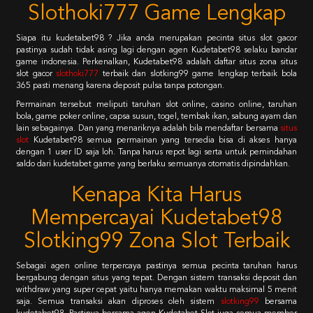
Slothoki777 Game Lengkap
Siapa itu kudetabet98 ? Jika anda merupakan pecinta situs slot gacor
pastinya sudah tidak asing lagi dengan agen Kudetabet98 selaku bandar
game indonesia. Perkenalkan, Kudetabet98 adalah daftar situs zona situs
slot gacor
slothoki777
terbaik dan slotking99 game lengkap terbaik bola
365 pasti menang karena deposit pulsa tanpa potongan.
Permainan tersebut meliputi taruhan slot online, casino online, taruhan
bola, game poker online, capsa susun, togel, tembak ikan, sabung ayam dan
lain sebagainya. Dan yang menariknya adalah bila mendaftar bersama
situs
slot
Kudetabet98 semua permainan yang tersedia bisa di akses hanya
dengan 1 user ID saja loh. Tanpa harus repot lagi serta untuk pemindahan
saldo dari kudetabet game yang berlaku semuanya otomatis dipindahkan.
Kenapa Kita Harus
Mempercayai Kudetabet98
Slotking99 Zona Slot Terbaik
Sebagai agen online terpercaya pastinya semua pecinta taruhan harus
bergabung dengan situs yang tepat. Dengan sistem transaksi deposit dan
withdraw yang super cepat yaitu hanya memakan waktu maksimal 5 menit
saja. Semua transaksi akan diproses oleh sistem
slotking99
bersama