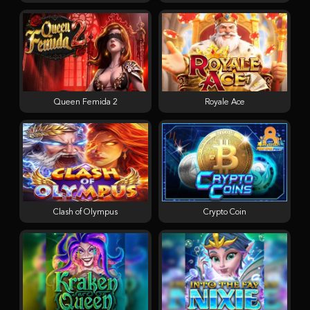
Queen Femida 2
Royale Ace
Clash of Olympus
Crypto Coin