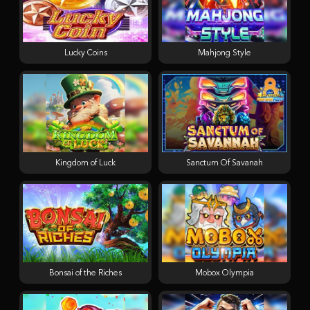
Lucky Coins
Mahjong Style
Kingdom of Luck
Sanctum Of Savanah
Bonsai of the Riches
Mobox Olympia