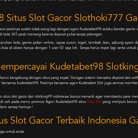
 Situs Slot Gacor Slothoki777 
gacor pastinya sudah tidak asing lagi dengan agen Kudetabet98 selaku bandar game in
ik bola 365 pasti menang karena deposit pulsa tanpa potongan.
e, taruhan bola, game poker online, capsa susun, togel, tembak ikan, sabung ayam 
isa di akses hanya dengan 1 user ID saja loh. Tanpa harus repot lagi serta unt
empercayai Kudetabet98 Slotking
 harus bergabung dengan situs yang tepat. Dengan sistem transaksi deposit dan 
9
bersama kudetabet98. Pastinya bersama agen Kudetabet Slot juga semua member 
o situs slot gacor dan slotking99 indonesia bonus menarik agar membantu para
 di cek pada menu promosi Agen Kudetabet98 situs
bola 365
yang meliputi bonus
aim setiap harinya !
tus Slot Gacor Terbaik Indonesia
juga untuk anda :