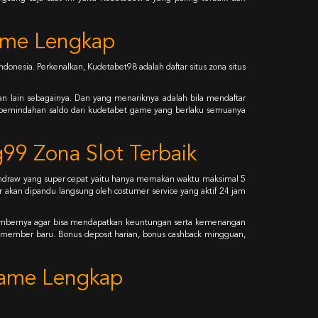
Game Lengkap
donesia. Perkenalkan, Kudetabet98 adalah daftar situs zona situs
dan lain sebagainya. Dan yang menariknya adalah bila mendaftar
uk pemindahan saldo dari kudetabet game yang berlaku semuanya
99 Zona Slot Terbaik
withdraw yang super cepat yaitu hanya memakan waktu maksimal 5
akan dipandu langsung oleh costumer service yang aktif 24 jam
 membernya agar bisa mendapatkan keuntungan serta kemenangan
 member baru. Bonus deposit harian, bonus cashback mingguan,
 Game Lengkap