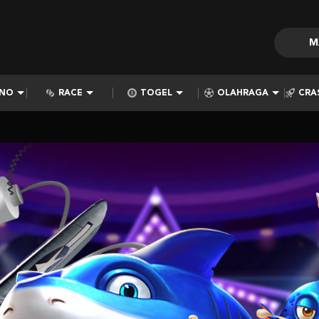
M
INO
RACE
TOGEL
OLAHRAGA
CRA