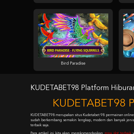
Bird Paradise
KUDETABET98 Platform Hiburan 
KUDETABET98 Pla
KUDETABET98 merupakan situs Kudetabet 98 permainan onlin
sudah berkembang semakin lengkap, modern dan banyak jenis. T
terbaik saja.
Para artikel ini kita akan merekomendasikan
zona slot terbaik