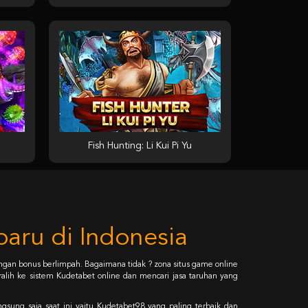
Fish Hunting: Li Kui Pi Yu
aru di Indonesia
gan bonus berlimpah. Bagaimana tidak ? zona situs game online
alih ke sistem Kudetabet online dan mencari jasa taruhan yang
gsung saja saat ini yaitu Kudetabet98 yang paling terbaik dan