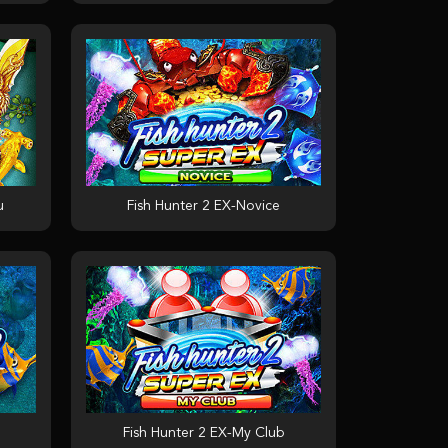
u
Fish Hunter 2 EX-Novice
Fish Hunter 2 EX-My Club