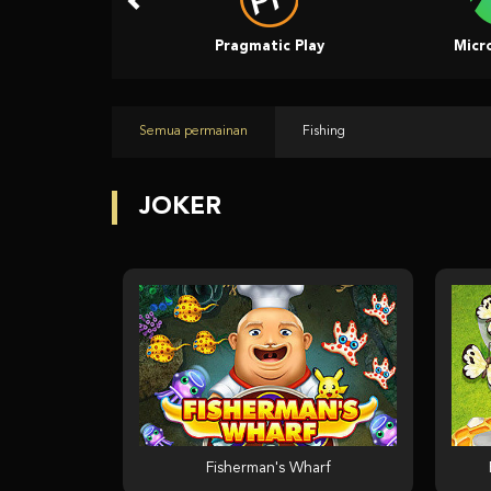
Pragmatic Play
Micr
Semua permainan
Fishing
JOKER
Fisherman's Wharf