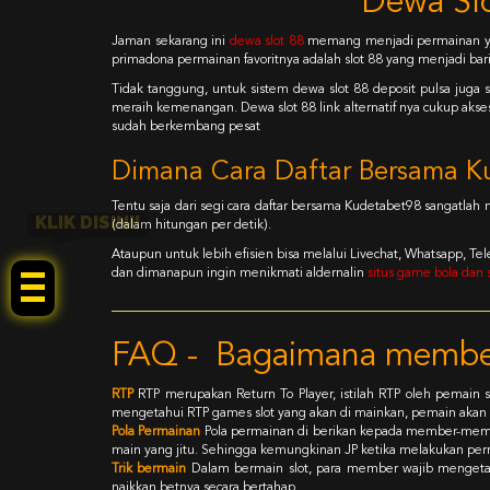
Dewa Slo
Jaman sekarang ini
dewa slot 88
memang menjadi permainan yan
primadona permainan favoritnya adalah slot 88 yang menjadi bari
Tidak tanggung, untuk sistem dewa slot 88 deposit pulsa j
meraih kemenangan. Dewa slot 88 link alternatif nya cukup akse
sudah berkembang pesat
Dimana Cara Daftar Bersama K
Tentu saja dari segi cara daftar bersama Kudetabet98 sangatlah
KLIK DISINI!
(dalam hitungan per detik).
Ataupun untuk lebih efisien bisa melalui Livechat, Whatsapp, 
dan dimanapun ingin menikmati aldernalin
situs game bola dan s
FAQ - Bagaimana member
RTP
RTP merupakan Return To Player, istilah RTP oleh pemai
mengetahui RTP games slot yang akan di mainkan, pemain akan
Pola Permainan
Pola permainan di berikan kepada member-mem
main yang jitu. Sehingga kemungkinan JP ketika melakukan perm
Trik bermain
Dalam bermain slot, para member wajib mengetah
naikkan betnya secara bertahap.