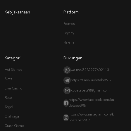
Kebijaksanaan
Platform
Promosi
Loyalty
Referral
Kategori
Dukungan
Hot Games
wa.me/6282277602113
Slots
https://t.me/kudetabet98
Live Casino
kudetabet98@gmail.com
Race
https://www.facebook.com/ku
detabet98/
Togel
https://www.instagram.com/k
Olahraga
udetabet98_/
Crash Game