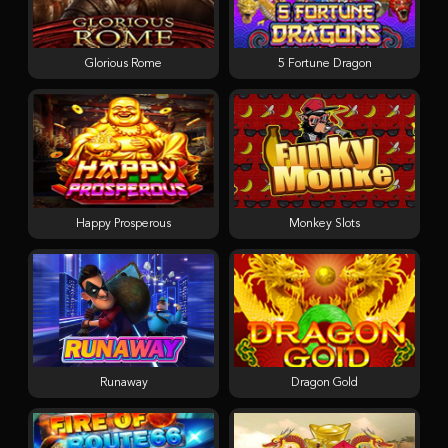
Glorious Rome
5 Fortune Dragon
Happy Prosperous
Monkey Slots
Runaway
Dragon Gold