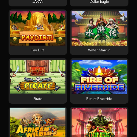
JAPAN
Dollar Eagle
Pay Dirt
Water Margin
Pirate
Fire of Riverside