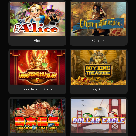
Alice
Captain
LongTengHuXiao2
Boy King