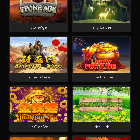
StoneAge
Fairy Garden
Emperor Gate
Lucky Fortune
Jin Qian Wa
Irish Luck