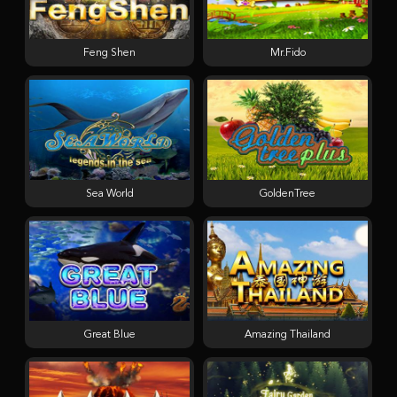
Feng Shen
Mr.Fido
Sea World
GoldenTree
Great Blue
Amazing Thailand