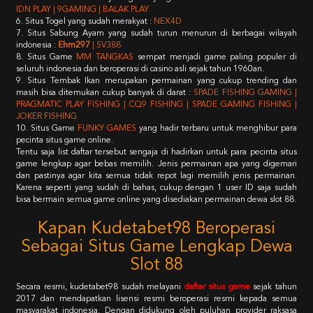
IDN PLAY | 9GAMING | BALAK PLAY
6. Situs Togel yang sudah merakyat :
NEX4D
7. Situs Sabung Ayam yang sudah turun menurun di berbagai wilayah
indonesia :
Ehm297
| SV388
8. Situs Game
MM TANGKAS
sempat menjadi game paling populer di
seluruh indonesia dan beroperasi di casino asli sejak tahun 1960an.
9. Situs Tembak Ikan merupakan permainan yang cukup trending dan
masih bisa ditemukan cukup banyak di darat :
SPADE FISHING GAMING |
PRAGMATIC PLAY FISHING | CQ9 FISHING | SPADE GAMING FISHING |
JOKER FISHING
10. Situs Game
FUNKY GAMES
yang hadir terbaru untuk menghibur para
pecinta situs game online.
Tentu saja list daftar tersebut sengaja di hadirkan untuk para pecinta situs
game lengkap agar bebas memilih. Jenis permainan apa yang digemari
dan pastinya agar kita semua tidak repot lagi memilih jenis permainan.
Karena seperti yang sudah di bahas, cukup dengan 1 user ID saja sudah
bisa bermain semua game online yang disediakan permainan dewa slot 88.
Kapan Kudetabet98 Beroperasi
Sebagai Situs Game Lengkap Dewa
Slot 88
Secara resmi, kudetabet98 sudah melayani
daftar situs game
sejak tahun
2017 dan mendapatkan lisensi resmi beroperasi resmi kepada semua
masyarakat indonesia. Dengan didukung oleh puluhan provider raksasa