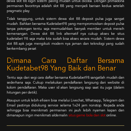
dewa slot 88 login sistem paling mudah untuk dicoba. Dengan primadona
permainan favoritnya adalah slot 88 yang menjadi barisan kedua setelah
pragmatic play.
Tidak tanggung, untuk sistem dewa slot 88 deposit pulsa juga sangat
mudah. Bahkan bersama Kudetabet98 yang mempromosikan deposit pulsa
tanpa potongan tentu saja memudahkan banyak member untuk meraih
kemenangan. Dewa slot 88 link alternatif nya cukup akses ke situs
kudetabet 98 saja maka kita sudah bisa akses secara mudah. Sistem dewa
slot 88 apk juga mengikuti modern nya jaman dan teknologi yang sudah
berkembang pesat
Dimana Cara Daftar Bersama
Kudetabet98 Yang Baik dan Benar
Tentu saja dari segi cara daftar bersama Kudetabet98 sangatlah mudah dan
sederhana saja. Cukup melakukan pendaftaran langsung dari website di
kolom pendaftaran. Maka user id akan langsung siap saat itu juga (dalam
hitungan per detik).
Ataupun untuk lebih efisien bisa melalui Livechat, Whatsapp, Telegram dan
Email pastinya didukung service selama 1x24 jam nonstop. Kepada anda
sehingga bisa menikmati permainan ini jauh lebih nyaman kapan dan
dimanapun ingin menikmati aldernalin
situs game bola dan slot
online.