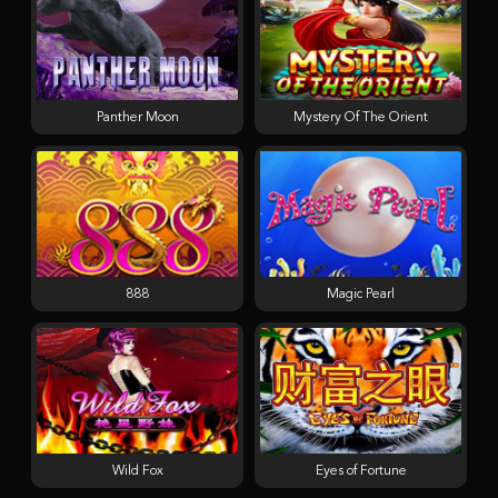
Panther Moon
Mystery Of The Orient
888
Magic Pearl
Wild Fox
Eyes of Fortune