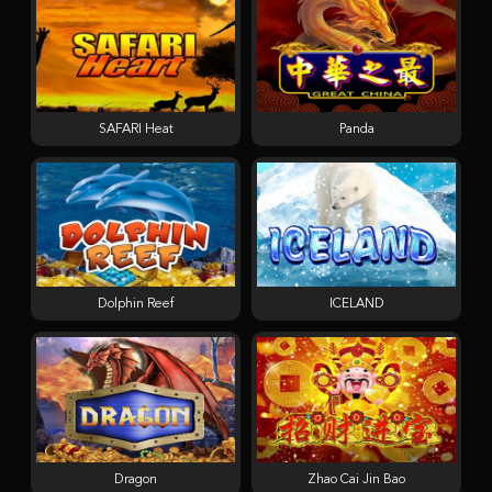
SAFARI Heat
Panda
Dolphin Reef
ICELAND
Dragon
Zhao Cai Jin Bao