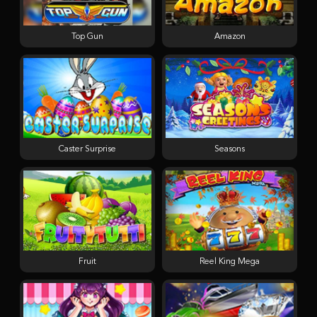
Top Gun
Amazon
Caster Surprise
Seasons
Fruit
Reel King Mega