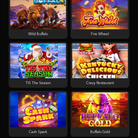
Wild Buffalo
Fire Wheel
TIS The Season
Crazy Restaurant
Cash Spark
Buffalo Gold