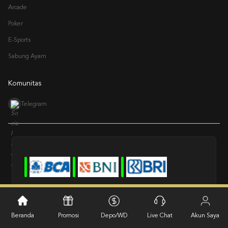
Arcade
Poker
E-Sports
Sabung Ayam
Komunitas
Telegram
Beranda
Promosi
Depo/WD
Live Chat
Akun Saya