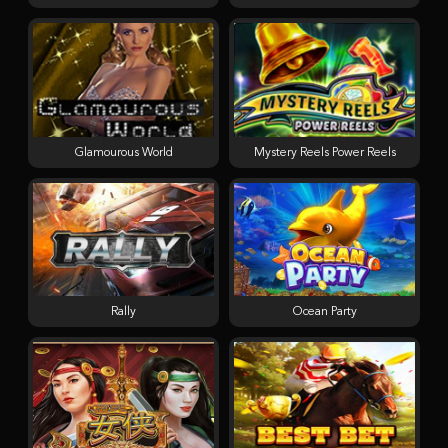
Glamourous World
Mystery Reels Power Reels
Rally
Ocean Party