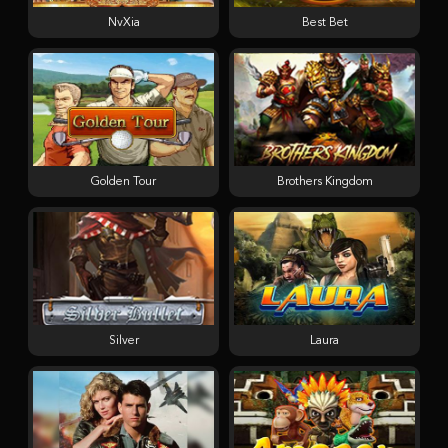
NvXia
Best Bet
Golden Tour
Brothers Kingdom
Silver
Laura