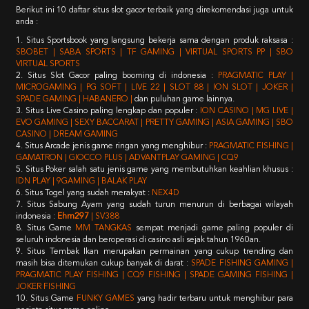
Berikut ini 10 daftar situs slot gacor terbaik yang direkomendasi juga untuk
anda :
1. Situs Sportsbook yang langsung bekerja sama dengan produk raksasa :
SBOBET | SABA SPORTS | TF GAMING | VIRTUAL SPORTS PP | SBO
VIRTUAL SPORTS
2. Situs Slot Gacor paling booming di indonesia :
PRAGMATIC PLAY |
MICROGAMING | PG SOFT | LIVE 22 | SLOT 88 | ION SLOT | JOKER |
SPADE GAMING | HABANERO |
dan puluhan game lainnya.
3. Situs Live Casino paling lengkap dan populer :
ION CASINO | MG LIVE |
EVO GAMING | SEXY BACCARAT | PRETTY GAMING | ASIA GAMING | SBO
CASINO | DREAM GAMING
4. Situs Arcade jenis game ringan yang menghibur :
PRAGMATIC FISHING |
GAMATRON | GIOCCO PLUS | ADVANTPLAY GAMING | CQ9
5. Situs Poker salah satu jenis game yang membutuhkan keahlian khusus :
IDN PLAY | 9GAMING | BALAK PLAY
6. Situs Togel yang sudah merakyat :
NEX4D
7. Situs Sabung Ayam yang sudah turun menurun di berbagai wilayah
indonesia :
Ehm297
| SV388
8. Situs Game
MM TANGKAS
sempat menjadi game paling populer di
seluruh indonesia dan beroperasi di casino asli sejak tahun 1960an.
9. Situs Tembak Ikan merupakan permainan yang cukup trending dan
masih bisa ditemukan cukup banyak di darat :
SPADE FISHING GAMING |
PRAGMATIC PLAY FISHING | CQ9 FISHING | SPADE GAMING FISHING |
JOKER FISHING
10. Situs Game
FUNKY GAMES
yang hadir terbaru untuk menghibur para