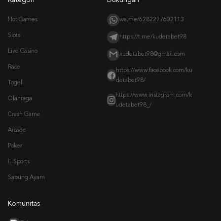
Hot Games
wa.me/6282277602113
Slots
https://t.me/kudetabet98
Live Casino
kudetabet98@gmail.com
Race
https://www.facebook.com/ku
detabet98/
Togel
https://www.instagram.com/k
Olahraga
udetabet98_/
Crash Game
Arcade
Poker
E-Sports
Sabung Ayam
Komunitas