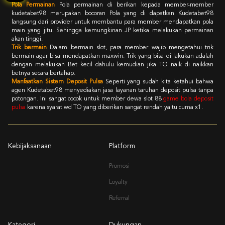
Pola Permainan
Pola permainan di berikan kepada member-member
kudetabet98 merupakan bocoran Pola yang di dapatkan Kudetabet98
langsung dari provider untuk membantu para member mendapatkan pola
main yang jitu. Sehingga kemungkinan JP ketika melakukan permainan
akan tinggi.
Trik bermain
Dalam bermain slot, para member wajib mengetahui trik
bermain agar bisa mendapatkan maxwin. Trik yang bisa di lakukan adalah
dengan melakukan Bet kecil dahulu kemudian jika TO naik di naikkan
betnya secara bertahap.
Manfaatkan Sistem Deposit Pulsa
Seperti yang sudah kita ketahui bahwa
agen Kudetabet98 menyediakan jasa layanan taruhan deposit pulsa tanpa
potongan. Ini sangat cocok untuk member dewa slot 88
game bola deposit
pulsa
karena syarat wd TO yang diberikan sangat rendah yaitu cuma x1.
Kebijaksanaan
Platform
Promosi
Loyalty
Referral
Kategori
Dukungan