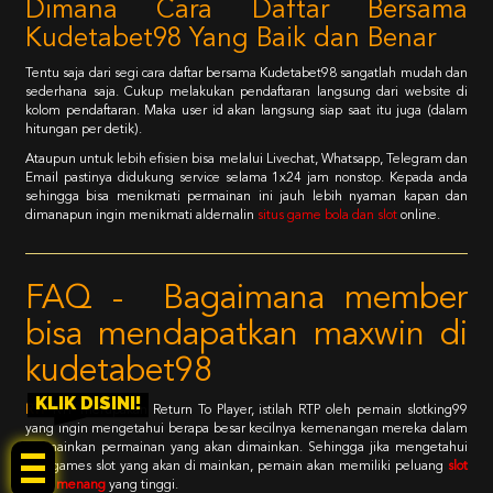
Dimana Cara Daftar Bersama
Kudetabet98 Yang Baik dan Benar
Tentu saja dari segi cara daftar bersama Kudetabet98 sangatlah mudah dan
sederhana saja. Cukup melakukan pendaftaran langsung dari website di
kolom pendaftaran. Maka user id akan langsung siap saat itu juga (dalam
hitungan per detik).
Ataupun untuk lebih efisien bisa melalui Livechat, Whatsapp, Telegram dan
Email pastinya didukung service selama 1x24 jam nonstop. Kepada anda
sehingga bisa menikmati permainan ini jauh lebih nyaman kapan dan
dimanapun ingin menikmati aldernalin
situs game bola dan slot
online.
FAQ - Bagaimana member
bisa mendapatkan maxwin di
kudetabet98
KLIK DISINI!
RTP
RTP merupakan Return To Player, istilah RTP oleh pemain slotking99
yang ingin mengetahui berapa besar kecilnya kemenangan mereka dalam
memainkan permainan yang akan dimainkan. Sehingga jika mengetahui
RTP games slot yang akan di mainkan, pemain akan memiliki peluang
slot
pasti menang
yang tinggi.