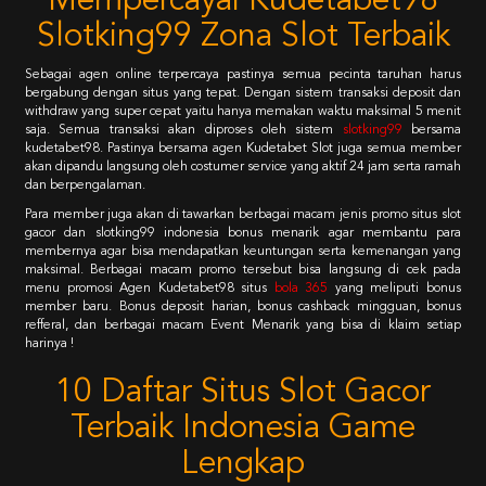
Mempercayai Kudetabet98
Slotking99 Zona Slot Terbaik
Sebagai agen online terpercaya pastinya semua pecinta taruhan harus
bergabung dengan situs yang tepat. Dengan sistem transaksi deposit dan
withdraw yang super cepat yaitu hanya memakan waktu maksimal 5 menit
saja. Semua transaksi akan diproses oleh sistem
slotking99
bersama
kudetabet98. Pastinya bersama agen Kudetabet Slot juga semua member
akan dipandu langsung oleh costumer service yang aktif 24 jam serta ramah
dan berpengalaman.
Para member juga akan di tawarkan berbagai macam jenis promo situs slot
gacor dan slotking99 indonesia bonus menarik agar membantu para
membernya agar bisa mendapatkan keuntungan serta kemenangan yang
maksimal. Berbagai macam promo tersebut bisa langsung di cek pada
menu promosi Agen Kudetabet98 situs
bola 365
yang meliputi bonus
member baru. Bonus deposit harian, bonus cashback mingguan, bonus
refferal, dan berbagai macam Event Menarik yang bisa di klaim setiap
harinya !
10 Daftar Situs Slot Gacor
Terbaik Indonesia Game
Lengkap