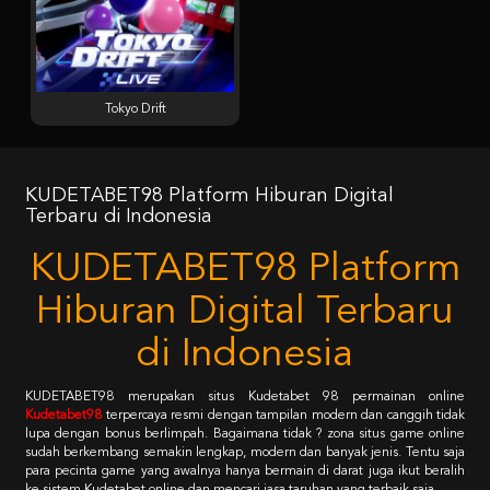
Tokyo Drift
KUDETABET98 Platform Hiburan Digital
Terbaru di Indonesia
KUDETABET98 Platform
Hiburan Digital Terbaru
di Indonesia
KUDETABET98 merupakan situs Kudetabet 98 permainan online
Kudetabet98
terpercaya resmi dengan tampilan modern dan canggih tidak
lupa dengan bonus berlimpah. Bagaimana tidak ? zona situs game online
sudah berkembang semakin lengkap, modern dan banyak jenis. Tentu saja
para pecinta game yang awalnya hanya bermain di darat juga ikut beralih
ke sistem Kudetabet online dan mencari jasa taruhan yang terbaik saja.