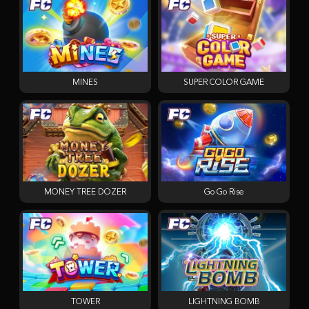
MINES
SUPER COLOR GAME
MONEY TREE DOZER
Go Go Rise
TOWER
LIGHTNING BOMB