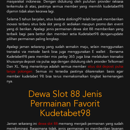
masyarakat indonesia. Dengan didukung oleh puluhan provider raksasa
terkemuka di atas, pastinya semua member yang memilih kudetabet98
dijamin tidak akan kecewa lagi.
Selama 5 tahun berjalan, situs kudeta slotking99 telah banyak memberikan
inovasi terbaru situs bola slot yang di sediakan maupun promo dan event
yang di berikan. Apalagi jenis permainan dewa slot 88 memberikan yang
terbaik bagi para bettor dan member setia Kudetabet98 denganupdate
pilihan permainan paling lengkap.
Apalagi jaman sekarang yang sudah semakin maju, selain menggunakan
transaksi via metode bank bisa juga menggunakan E wallet . Bersama
Kudetabet98 para member mix parlay 365 juga bisa melakukan transaksi
khususnya deposit via pulsa saja dengan didukung oleh provider Telkomsel
Dan XL. Yang menariknya adalah semua member
situs slot deposit pulsa
tanpa potongan
.
Semua ini tersedia pastinya dikarenakan basis agar
member kudetabet 98 bisa terus memaksimalkan tingkat kemenangan
nya.
Dewa Slot 88 Jenis
Permainan Favorit
Kudetabet98
Jaman sekarang ini
dewa slot 88
memang menjadi permainan yang sudah
mendominasi. Bagaimana tidak, jenis permainan ini memberikan layanan