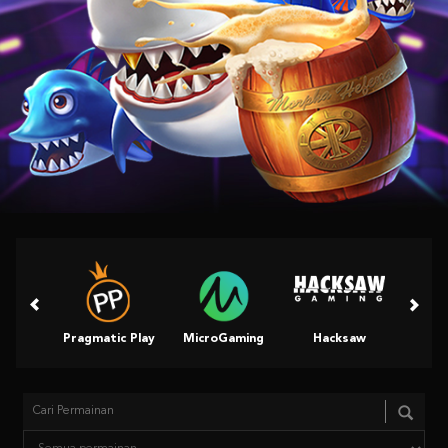
Pragmatic Play
MicroGaming
Hacksaw
King