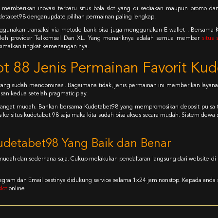
k memberikan inovasi terbaru situs bola slot yang di sediakan maupun promo da
detabet98 denganupdate pilihan permainan paling lengkap.
ggunakan transaksi via metode bank bisa juga menggunakan E wallet . Bersama
g oleh provider Telkomsel Dan XL. Yang menariknya adalah semua member
situs
simalkan tingkat kemenangan nya.
t 88 Jenis Permainan Favorit Ku
g sudah mendominasi. Bagaimana tidak, jenis permainan ini memberikan layanan
san kedua setelah pragmatic play.
uga sangat mudah. Bahkan bersama Kudetabet98 yang mempromosikan deposit puls
s ke situs kudetabet 98 saja maka kita sudah bisa akses secara mudah. Sistem dewa
udetabet98 Yang Baik dan Benar
 mudah dan sederhana saja. Cukup melakukan pendaftaran langsung dari website di k
Telegram dan Email pastinya didukung service selama 1x24 jam nonstop. Kepada anda
lot
online.