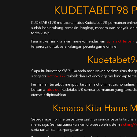
KUDETABET98 Pla
KUDETABET98 merupakan situs Kudetabet 98 permainan onlin
sudah berkembang semakin lengkap, modern dan banyak jenis. T
terbaik saja.
Para artikel ini kita akan merekomendasikan
zona slot terbaik
terpercaya untuk para kalangan pecinta game online.
Kudetabet98
Siapa itu kudetabet98 ? Jika anda merupakan pecinta situs slot 
slot gacor
slothoki777
terbaik dan slotking99 game lengkap terba
Permainan tersebut meliputi taruhan slot online, casino onlin
bersama
situs slot
Kudetabet98 semua permainan yang tersedia b
otomatis dipindahkan.
Kenapa Kita Harus M
Sebagai agen online terpercaya pastinya semua pecinta taruhan
menit saja. Semua transaksi akan diproses oleh sistem
slotking9
serta ramah dan berpengalaman.