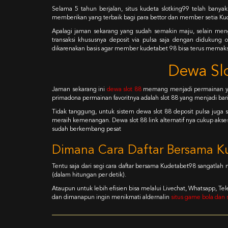
Selama 5 tahun berjalan, situs kudeta slotking99 telah banya
memberikan yang terbaik bagi para bettor dan member setia Ku
Apalagi jaman sekarang yang sudah semakin maju, selain men
transaksi khususnya deposit via pulsa saja dengan didukun
dikarenakan basis agar member kudetabet 98 bisa terus memak
Dewa Slo
Jaman sekarang ini
dewa slot 88
memang menjadi permainan yan
primadona permainan favoritnya adalah slot 88 yang menjadi bari
Tidak tanggung, untuk sistem dewa slot 88 deposit pulsa j
meraih kemenangan. Dewa slot 88 link alternatif nya cukup akse
sudah berkembang pesat
Dimana Cara Daftar Bersama K
Tentu saja dari segi cara daftar bersama Kudetabet98 sangatlah
(dalam hitungan per detik).
Ataupun untuk lebih efisien bisa melalui Livechat, Whatsapp, 
dan dimanapun ingin menikmati aldernalin
situs game bola dan s