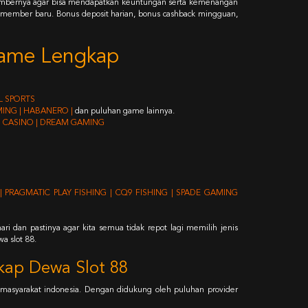
 membernya agar bisa mendapatkan keuntungan serta kemenangan
 member baru. Bonus deposit harian, bonus cashback mingguan,
 Game Lengkap
AL SPORTS
AMING | HABANERO |
dan puluhan game lainnya.
BO CASINO | DREAM GAMING
| PRAGMATIC PLAY FISHING | CQ9 FISHING | SPADE GAMING
ri dan pastinya agar kita semua tidak repot lagi memilih jenis
a slot 88.
kap Dewa Slot 88
masyarakat indonesia. Dengan didukung oleh puluhan provider