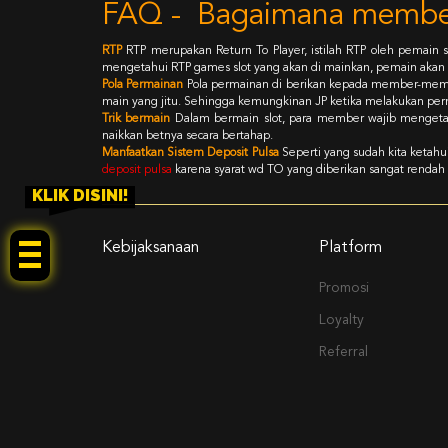
FAQ - Bagaimana member
RTP
RTP merupakan Return To Player, istilah RTP oleh pemai
mengetahui RTP games slot yang akan di mainkan, pemain akan
Pola Permainan
Pola permainan di berikan kepada member-mem
main yang jitu. Sehingga kemungkinan JP ketika melakukan perm
Trik bermain
Dalam bermain slot, para member wajib mengetah
naikkan betnya secara bertahap.
Manfaatkan Sistem Deposit Pulsa
Seperti yang sudah kita ketah
deposit pulsa
karena syarat wd TO yang diberikan sangat rendah 
KLIK DISINI!
Kebijaksanaan
Platform
Promosi
Loyalty
Referral