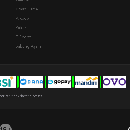
Olahraga
Crash Game
Arcade
Poker
E-Sports
Sabung Ayam
arikan tidak dapat diproses