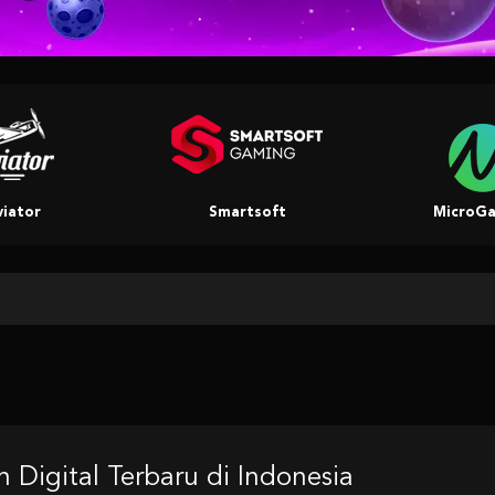
viator
Smartsoft
MicroG
Digital Terbaru di Indonesia