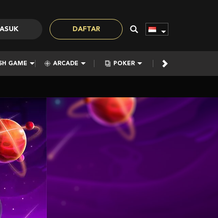
ASUK
DAFTAR
SH GAME
ARCADE
POKER
E-SPORTS