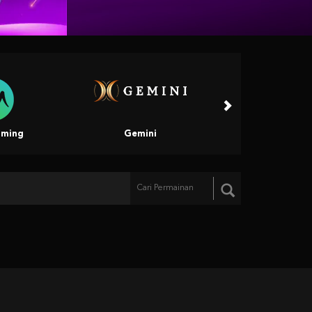
aming
Gemini
InOut