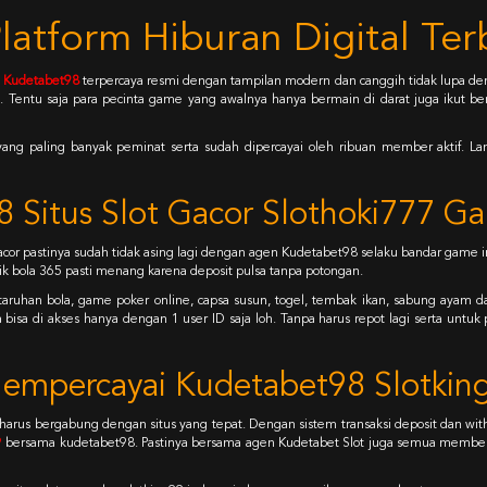
tform Hiburan Digital Terb
e
Kudetabet98
terpercaya resmi dengan tampilan modern dan canggih tidak lupa den
entu saja para pecinta game yang awalnya hanya bermain di darat juga ikut ber
yang paling banyak peminat serta sudah dipercayai oleh ribuan member aktif. Lan
 Situs Slot Gacor Slothoki777 
gacor pastinya sudah tidak asing lagi dengan agen Kudetabet98 selaku bandar game in
ik bola 365 pasti menang karena deposit pulsa tanpa potongan.
e, taruhan bola, game poker online, capsa susun, togel, tembak ikan, sabung ayam 
isa di akses hanya dengan 1 user ID saja loh. Tanpa harus repot lagi serta unt
empercayai Kudetabet98 Slotking
 harus bergabung dengan situs yang tepat. Dengan sistem transaksi deposit dan 
9
bersama kudetabet98. Pastinya bersama agen Kudetabet Slot juga semua member 