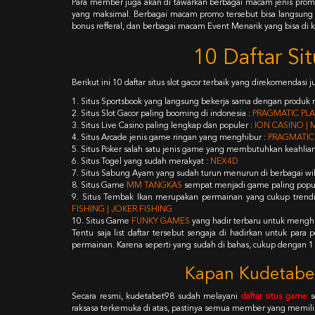
Para member juga akan di tawarkan berbagai macam jenis prom
yang maksimal. Berbagai macam promo tersebut bisa langsung
bonus refferal, dan berbagai macam Event Menarik yang bisa di kl
10 Daftar Si
Berikut ini 10 daftar situs slot gacor terbaik yang direkomendasi 
1. Situs Sportsbook yang langsung bekerja sama dengan produk r
2. Situs Slot Gacor paling booming di indonesia :
PRAGMATIC PLAY
3. Situs Live Casino paling lengkap dan populer :
ION CASINO | 
4. Situs Arcade jenis game ringan yang menghibur :
PRAGMATIC 
5. Situs Poker salah satu jenis game yang membutuhkan keahlian
6. Situs Togel yang sudah merakyat :
NEX4D
7. Situs Sabung Ayam yang sudah turun menurun di berbagai wil
8. Situs Game
MM TANGKAS
sempat menjadi game paling populer
9. Situs Tembak Ikan merupakan permainan yang cukup trendi
FISHING | JOKER FISHING
10. Situs Game
FUNKY GAMES
yang hadir terbaru untuk menghi
Tentu saja list daftar tersebut sengaja di hadirkan untuk par
permainan. Karena seperti yang sudah di bahas, cukup dengan 1
Kapan Kudetabet
Secara resmi, kudetabet98 sudah melayani
daftar situs game
s
raksasa terkemuka di atas, pastinya semua member yang memilih