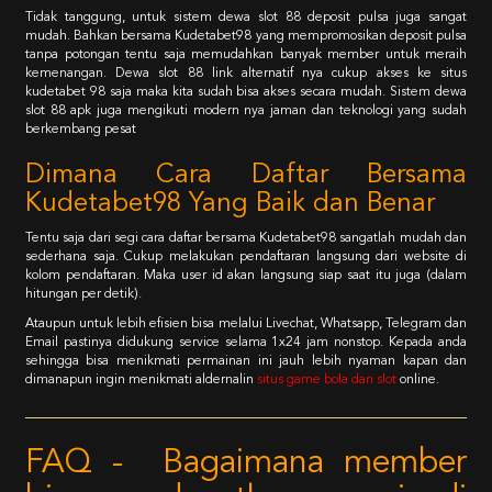
Tidak tanggung, untuk sistem dewa slot 88 deposit pulsa juga sangat
mudah. Bahkan bersama Kudetabet98 yang mempromosikan deposit pulsa
tanpa potongan tentu saja memudahkan banyak member untuk meraih
kemenangan. Dewa slot 88 link alternatif nya cukup akses ke situs
kudetabet 98 saja maka kita sudah bisa akses secara mudah. Sistem dewa
slot 88 apk juga mengikuti modern nya jaman dan teknologi yang sudah
berkembang pesat
Dimana Cara Daftar Bersama
Kudetabet98 Yang Baik dan Benar
Tentu saja dari segi cara daftar bersama Kudetabet98 sangatlah mudah dan
sederhana saja. Cukup melakukan pendaftaran langsung dari website di
kolom pendaftaran. Maka user id akan langsung siap saat itu juga (dalam
hitungan per detik).
Ataupun untuk lebih efisien bisa melalui Livechat, Whatsapp, Telegram dan
Email pastinya didukung service selama 1x24 jam nonstop. Kepada anda
sehingga bisa menikmati permainan ini jauh lebih nyaman kapan dan
dimanapun ingin menikmati aldernalin
situs game bola dan slot
online.
FAQ - Bagaimana member