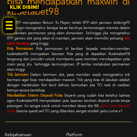
bisa mendapatkan maxwin di
KLIK DISINI!
kudetabet98
RTP
RTP merupakan Return To Player, istilah RTP oleh pemain slotking99
yang ingin mengetahui berapa besar kecilnya kemenangan mereka dalam
memainkan permainan yang akan dimainkan. Sehingga jika mengetahui
RTP games slot yang akan di mainkan, pemain akan memiliki peluang
slot
pasti menang
yang tinggi.
Pola Permainan
Pola permainan di berikan kepada member-member
kudetabet98 merupakan bocoran Pola yang di dapatkan Kudetabet98
langsung dari provider untuk membantu para member mendapatkan pola
main yang jitu. Sehingga kemungkinan JP ketika melakukan permainan
akan tinggi.
Trik bermain
Dalam bermain slot, para member wajib mengetahui trik
bermain agar bisa mendapatkan maxwin. Trik yang bisa di lakukan adalah
dengan melakukan Bet kecil dahulu kemudian jika TO naik di naikkan
betnya secara bertahap.
Manfaatkan Sistem Deposit Pulsa
Seperti yang sudah kita ketahui bahwa
agen Kudetabet98 menyediakan jasa layanan taruhan deposit pulsa tanpa
potongan. Ini sangat cocok untuk member dewa slot 88
game bola deposit
pulsa
karena syarat wd TO yang diberikan sangat rendah yaitu cuma x1.
Kebijaksanaan
Platform