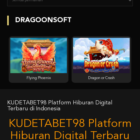
DRAGOONSOFT
Flying Phoenix
Dragon or Crash
KUDETABET98 Platform Hiburan Digital
Terbaru di Indonesia
KUDETABET98 Platform
Hiburan Digital Terbaru