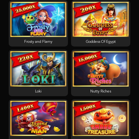
Frosty and Flamy
Goddess Of Egypt
Loki
Nutty Riches