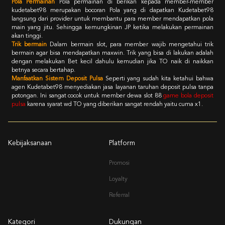
Pola Permainan
Pola permainan di berikan kepada member-member
kudetabet98 merupakan bocoran Pola yang di dapatkan Kudetabet98
langsung dari provider untuk membantu para member mendapatkan pola
main yang jitu. Sehingga kemungkinan JP ketika melakukan permainan
akan tinggi.
Trik bermain
Dalam bermain slot, para member wajib mengetahui trik
bermain agar bisa mendapatkan maxwin. Trik yang bisa di lakukan adalah
dengan melakukan Bet kecil dahulu kemudian jika TO naik di naikkan
betnya secara bertahap.
Manfaatkan Sistem Deposit Pulsa
Seperti yang sudah kita ketahui bahwa
agen Kudetabet98 menyediakan jasa layanan taruhan deposit pulsa tanpa
potongan. Ini sangat cocok untuk member dewa slot 88
game bola deposit
pulsa
karena syarat wd TO yang diberikan sangat rendah yaitu cuma x1.
Kebijaksanaan
Platform
Promosi
Loyalty
Referral
Kategori
Dukungan