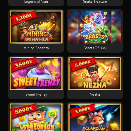
Legend of Nian
Snake Treasure
Mining Bonanza
Beasts Of Luck
Sweet Frenzy
Nezha