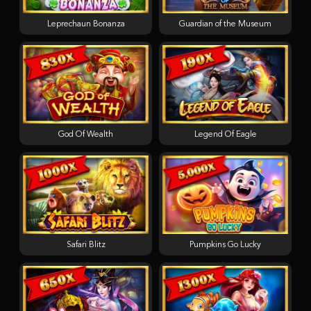
Leprechaun Bonanza
Guardian of the Museum
God Of Wealth
Legend Of Eagle
Safari Blitz
Pumpkins Go Lucky