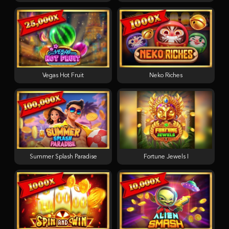
Vegas Hot Fruit
Neko Riches
Summer Splash Paradise
Fortune Jewels I