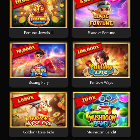
Fortune Jewels III
Blade of Fortune
Boxing Fury
Pai Gow Ways
Golden Horse Ride
Mushroom Bandit