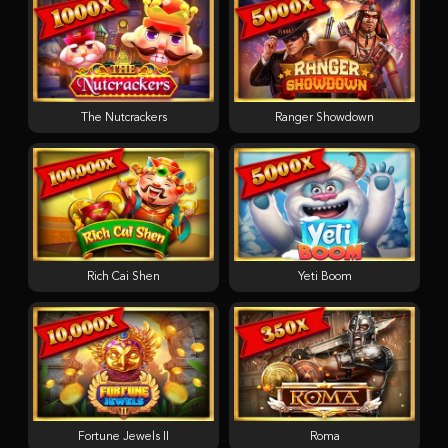
The Nutcrackers
Ranger Showdown
Rich Cai Shen
Yeti Boom
Fortune Jewels II
Roma