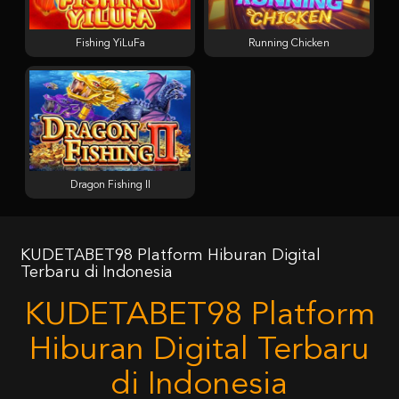
Fishing YiLuFa
Running Chicken
Dragon Fishing II
KUDETABET98 Platform Hiburan Digital
Terbaru di Indonesia
KUDETABET98 Platform
Hiburan Digital Terbaru
di Indonesia