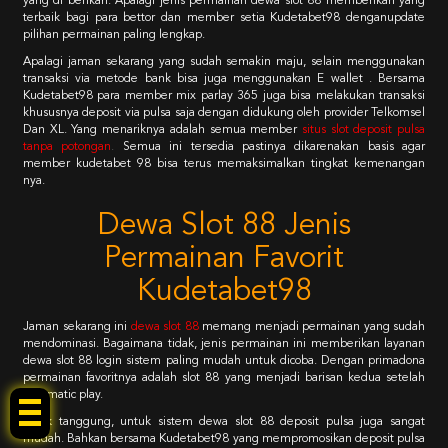
yang di berikan. Apalagi jenis permainan dewa slot 88 memberikan yang
terbaik bagi para bettor dan member setia Kudetabet98 denganupdate
pilihan permainan paling lengkap.
Apalagi jaman sekarang yang sudah semakin maju, selain menggunakan
transaksi via metode bank bisa juga menggunakan E wallet . Bersama
Kudetabet98 para member mix parlay 365 juga bisa melakukan transaksi
khususnya deposit via pulsa saja dengan didukung oleh provider Telkomsel
Dan XL. Yang menariknya adalah semua member
situs slot deposit pulsa
tanpa potongan
.
Semua ini tersedia pastinya dikarenakan basis agar
member kudetabet 98 bisa terus memaksimalkan tingkat kemenangan
nya.
Dewa Slot 88 Jenis
Permainan Favorit
Kudetabet98
Jaman sekarang ini
dewa slot 88
memang menjadi permainan yang sudah
mendominasi. Bagaimana tidak, jenis permainan ini memberikan layanan
KLIK DISINI!
dewa slot 88 login sistem paling mudah untuk dicoba. Dengan primadona
permainan favoritnya adalah slot 88 yang menjadi barisan kedua setelah
pragmatic play.
Tidak tanggung, untuk sistem dewa slot 88 deposit pulsa juga sangat
mudah. Bahkan bersama Kudetabet98 yang mempromosikan deposit pulsa