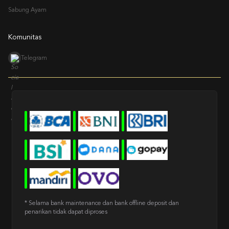
Sabung Ayam
Komunitas
Telegram
* Selama bank maintenance dan bank offline deposit dan
penarikan tidak dapat diproses