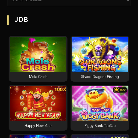
JDB
Mole Crash
Shade Dragons Fishing
Happy New Year
Piggy Bank TapTap