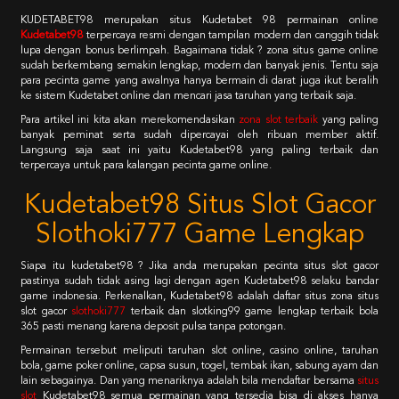
KUDETABET98 merupakan situs Kudetabet 98 permainan online
Kudetabet98
terpercaya resmi dengan tampilan modern dan canggih tidak
lupa dengan bonus berlimpah. Bagaimana tidak ? zona situs game online
sudah berkembang semakin lengkap, modern dan banyak jenis. Tentu saja
para pecinta game yang awalnya hanya bermain di darat juga ikut beralih
ke sistem Kudetabet online dan mencari jasa taruhan yang terbaik saja.
Para artikel ini kita akan merekomendasikan
zona slot terbaik
yang paling
banyak peminat serta sudah dipercayai oleh ribuan member aktif.
Langsung saja saat ini yaitu Kudetabet98 yang paling terbaik dan
terpercaya untuk para kalangan pecinta game online.
Kudetabet98 Situs Slot Gacor
Slothoki777 Game Lengkap
Siapa itu kudetabet98 ? Jika anda merupakan pecinta situs slot gacor
pastinya sudah tidak asing lagi dengan agen Kudetabet98 selaku bandar
game indonesia. Perkenalkan, Kudetabet98 adalah daftar situs zona situs
slot gacor
slothoki777
terbaik dan slotking99 game lengkap terbaik bola
365 pasti menang karena deposit pulsa tanpa potongan.
Permainan tersebut meliputi taruhan slot online, casino online, taruhan
bola, game poker online, capsa susun, togel, tembak ikan, sabung ayam dan
lain sebagainya. Dan yang menariknya adalah bila mendaftar bersama
situs
slot
Kudetabet98 semua permainan yang tersedia bisa di akses hanya