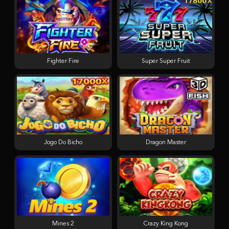
Fighter Fire
Super Super Fruit
Jogo Do Bicho
Dragon Master
Mines 2
Crazy King Kong