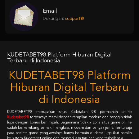
Email
Dukungan:
support@
KUDETABET98 Platform Hiburan Digital
Terbaru di Indonesia
KUDETABET98 Platform
Hiburan Digital Terbaru
di Indonesia
KUDETABET98 merupakan situs Kudetabet 98 permainan online
Kudetabet98
terpercaya resmi dengan tampilan modern dan canggih tidak
lupa dengan bonus berlimpah. Bagaimana tidak ? zona situs game online
sudah berkembang semakin lengkap, modern dan banyak jenis. Tentu saja
para pecinta game yang awalnya hanya bermain di darat juga ikut beralih
ke sistem Kudetabet online dan mencari jasa taruhan yang terbaik saja.