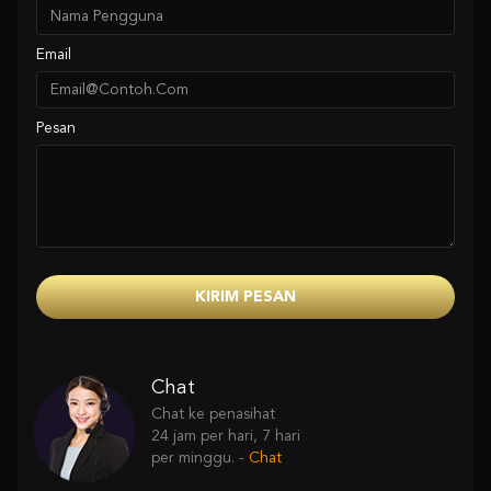
Email
Pesan
Chat
Chat ke penasihat
24 jam per hari, 7 hari
per minggu. -
Chat