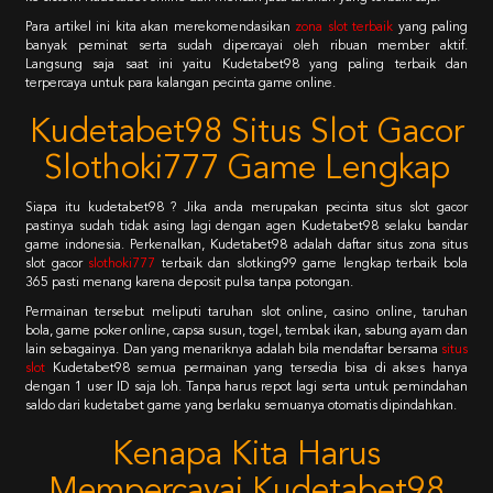
Para artikel ini kita akan merekomendasikan
zona slot terbaik
yang paling
banyak peminat serta sudah dipercayai oleh ribuan member aktif.
Langsung saja saat ini yaitu Kudetabet98 yang paling terbaik dan
terpercaya untuk para kalangan pecinta game online.
Kudetabet98 Situs Slot Gacor
Slothoki777 Game Lengkap
Siapa itu kudetabet98 ? Jika anda merupakan pecinta situs slot gacor
pastinya sudah tidak asing lagi dengan agen Kudetabet98 selaku bandar
game indonesia. Perkenalkan, Kudetabet98 adalah daftar situs zona situs
slot gacor
slothoki777
terbaik dan slotking99 game lengkap terbaik bola
365 pasti menang karena deposit pulsa tanpa potongan.
Permainan tersebut meliputi taruhan slot online, casino online, taruhan
bola, game poker online, capsa susun, togel, tembak ikan, sabung ayam dan
lain sebagainya. Dan yang menariknya adalah bila mendaftar bersama
situs
slot
Kudetabet98 semua permainan yang tersedia bisa di akses hanya
dengan 1 user ID saja loh. Tanpa harus repot lagi serta untuk pemindahan
saldo dari kudetabet game yang berlaku semuanya otomatis dipindahkan.
Kenapa Kita Harus
Mempercayai Kudetabet98