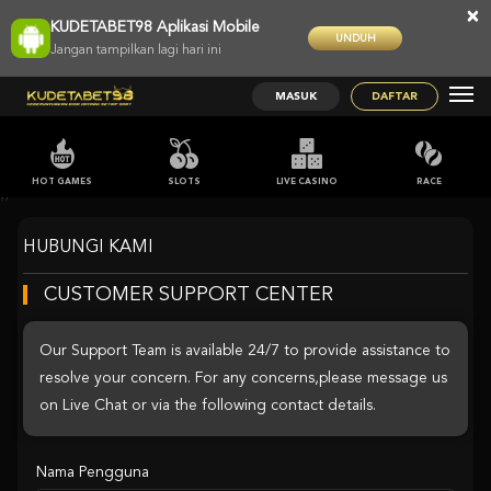
×
KUDETABET98 Aplikasi Mobile
UNDUH
Jangan tampilkan lagi hari ini
MASUK
DAFTAR
HOT GAMES
SLOTS
LIVE CASINO
RACE
;;
HUBUNGI KAMI
CUSTOMER SUPPORT CENTER
Our Support Team is available 24/7 to provide assistance to
resolve your concern. For any concerns,please message us
on Live Chat or via the following contact details.
Nama Pengguna