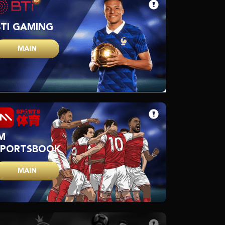
BTI GAMING
MAIN
IM
SPORTSBOOK
MAIN