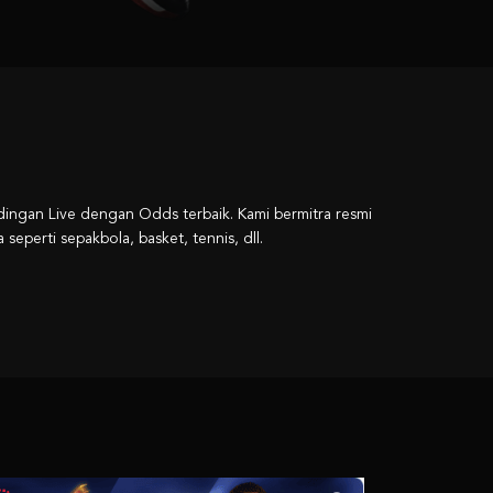
ndingan Live dengan Odds terbaik. Kami bermitra resmi
erti sepakbola, basket, tennis, dll.