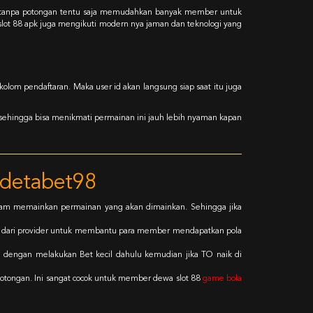
a tanpa potongan tentu saja memudahkan banyak member untuk
 slot 88 apk juga mengikuti modern nya jaman dan teknologi yang
olom pendaftaran. Maka user id akan langsung siap saat itu juga
 sehingga bisa menikmati permainan ini jauh lebih nyaman kapan
udetabet98
alam memainkan permainan yang akan dimainkan. Sehingga jika
g dari provider untuk membantu para member mendapatkan pola
h dengan melakukan Bet kecil dahulu kemudian jika TO naik di
otongan. Ini sangat cocok untuk member dewa slot 88
game bola