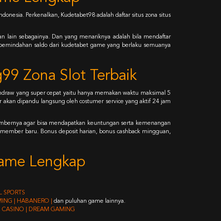
donesia. Perkenalkan, Kudetabet98 adalah daftar situs zona situs
dan lain sebagainya. Dan yang menariknya adalah bila mendaftar
uk pemindahan saldo dari kudetabet game yang berlaku semuanya
99 Zona Slot Terbaik
withdraw yang super cepat yaitu hanya memakan waktu maksimal 5
akan dipandu langsung oleh costumer service yang aktif 24 jam
 membernya agar bisa mendapatkan keuntungan serta kemenangan
 member baru. Bonus deposit harian, bonus cashback mingguan,
 Game Lengkap
AL SPORTS
AMING | HABANERO |
dan puluhan game lainnya.
BO CASINO | DREAM GAMING