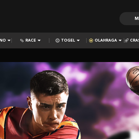
M
INO
RACE
TOGEL
OLAHRAGA
CRA