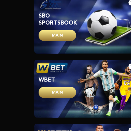
SBO
SPORTSBOOK
MAIN
WBET
MAIN