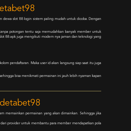
detabet98
 dewa slot 88 login sistem paling mudah untuk dicoba. Dengan
a tanpa potongan tentu saja memudahkan banyak member untuk
 slot 88 apk juga mengikuti modern nya jaman dan teknologi yang
olom pendaftaran. Maka user id akan langsung siap saat itu juga
 sehingga bisa menikmati permainan ini jauh lebih nyaman kapan
udetabet98
alam memainkan permainan yang akan dimainkan. Sehingga jika
g dari provider untuk membantu para member mendapatkan pola