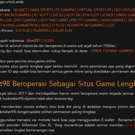
juga untuk anda :
aksasa :
SBOBET | SABA SPORTS | TF GAMING | VIRTUAL SPORTS PP | SBO VIRTU
 | MICROGAMING | PG SOFT | LIVE 22 | SLOT 88 | ION SLOT | JOKER | SPADE G
MG LIVE | EVO GAMING | SEXY BACCARAT | PRETTY GAMING | ASIA GAMING | S
FISHING | GAMATRON | GIOCCO PLUS | ADVANTPLAY GAMING | CQ9
 khusus :
IDN PLAY | 9GAMING | BALAK PLAY
ayah indonesia :
Ehm297
| SV388
 di seluruh indonesia dan beroperasi di casino asli sejak tahun 1960an.
ng dan masih bisa ditemukan cukup banyak di darat :
SPADE FISHING GAMING 
bur para pecinta situs game online.
a pecinta situs game lengkap agar bebas memilih. Jenis permainan apa yang digema
 user ID saja sudah bisa bermain semua game online yang disediakan permainan dew
98 Beroperasi Sebagai Situs Game Leng
ejak tahun 2017 dan mendapatkan lisensi resmi beroperasi resmi kepada semua 
 kudetabet98 dijamin tidak akan kecewa lagi.
k memberikan inovasi terbaru situs bola slot yang di sediakan maupun promo da
detabet98 denganupdate pilihan permainan paling lengkap.
ggunakan transaksi via metode bank bisa juga menggunakan E wallet . Bersama
g oleh provider Telkomsel Dan XL. Yang menariknya adalah semua member
situs
simalkan tingkat kemenangan nya.