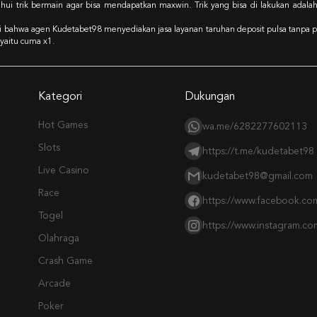
ui trik bermain agar bisa mendapatkan maxwin. Trik yang bisa di lakukan adala
ui bahwa agen Kudetabet98 menyediakan jasa layanan taruhan deposit pulsa tanpa p
yaitu cuma x1.
Kategori
Dukungan
Hot Games
wa.me/6282277602113
Slots
https://t.me/kudetabet98
Live Casino
kudetabet98@gmail.com
Race
https://www.facebook.co
Togel
https://www.instagram.c
Olahraga
Crash Game
Arcade
Poker