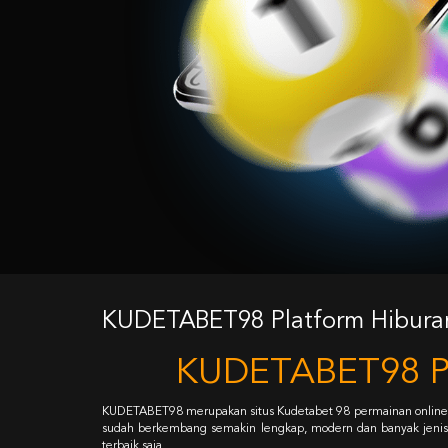
KUDETABET98 Platform Hiburan 
KUDETABET98 Pla
KUDETABET98 merupakan situs Kudetabet 98 permainan onlin
sudah berkembang semakin lengkap, modern dan banyak jenis. T
terbaik saja.