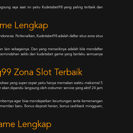
gsung saja saat ini yaitu Kudetabet98 yang paling terbaik dan
Game Lengkap
donesia. Perkenalkan, Kudetabet98 adalah daftar situs zona situs
dan lain sebagainya. Dan yang menariknya adalah bila mendaftar
uk pemindahan saldo dari kudetabet game yang berlaku semuanya
99 Zona Slot Terbaik
withdraw yang super cepat yaitu hanya memakan waktu maksimal 5
akan dipandu langsung oleh costumer service yang aktif 24 jam
 membernya agar bisa mendapatkan keuntungan serta kemenangan
 member baru. Bonus deposit harian, bonus cashback mingguan,
 Game Lengkap