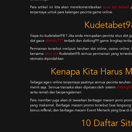
Para artikel ini kita akan merekomendasikan
zona slot terbaik
terpercaya untuk para kalangan pecinta game online.
Kudetabet98
Siapa itu kudetabet98 ? Jika anda merupakan pecinta situs slot 
slot gacor
slothoki777
terbaik dan slotking99 game lengkap terba
Permainan tersebut meliputi taruhan slot online, casino onlin
bersama
situs slot
Kudetabet98 semua permainan yang tersedia b
otomatis dipindahkan.
Kenapa Kita Harus M
Sebagai agen online terpercaya pastinya semua pecinta taruhan
menit saja. Semua transaksi akan diproses oleh sistem
slotking9
serta ramah dan berpengalaman.
Para member juga akan di tawarkan berbagai macam jenis prom
yang maksimal. Berbagai macam promo tersebut bisa langsung
bonus refferal, dan berbagai macam Event Menarik yang bisa di kl
10 Daftar Si