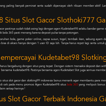
yang paling banyak peminat serta sudah dipercayai oleh ribuan member aktif. Lan
 Situs Slot Gacor Slothoki777 
gacor pastinya sudah tidak asing lagi dengan agen Kudetabet98 selaku bandar game in
ik bola 365 pasti menang karena deposit pulsa tanpa potongan.
e, taruhan bola, game poker online, capsa susun, togel, tembak ikan, sabung ayam 
isa di akses hanya dengan 1 user ID saja loh. Tanpa harus repot lagi serta unt
empercayai Kudetabet98 Slotking
 harus bergabung dengan situs yang tepat. Dengan sistem transaksi deposit dan 
9
bersama kudetabet98. Pastinya bersama agen Kudetabet Slot juga semua member 
o situs slot gacor dan slotking99 indonesia bonus menarik agar membantu para
 di cek pada menu promosi Agen Kudetabet98 situs
bola 365
yang meliputi bonus
aim setiap harinya !
tus Slot Gacor Terbaik Indonesia