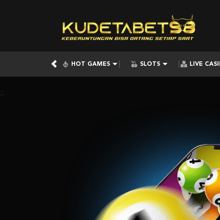
HOT GAMES
SLOTS
LIVE CAS
;;